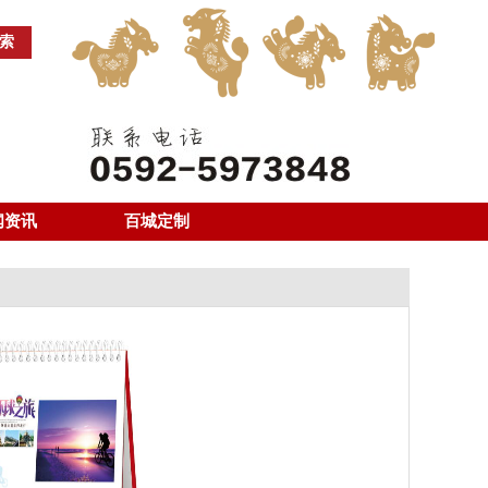
闻资讯
百城定制