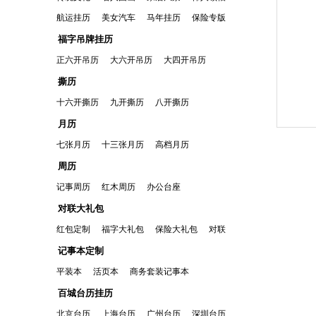
航运挂历
美女汽车
马年挂历
保险专版
福字吊牌挂历
正六开吊历
大六开吊历
大四开吊历
撕历
十六开撕历
九开撕历
八开撕历
月历
七张月历
十三张月历
高档月历
周历
记事周历
红木周历
办公台座
对联大礼包
红包定制
福字大礼包
保险大礼包
对联
记事本定制
平装本
活页本
商务套装记事本
百城台历挂历
北京台历
上海台历
广州台历
深圳台历