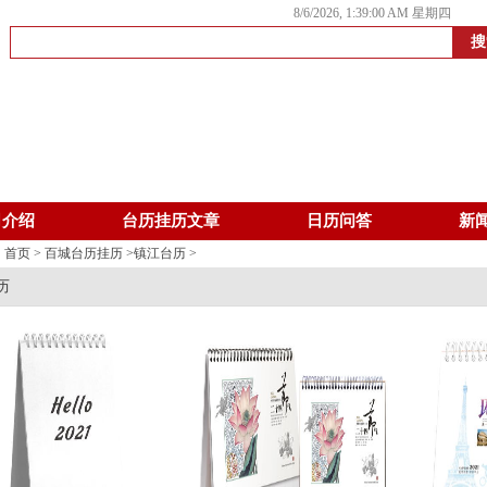
8/6/2026, 1:39:01 AM 星期四
司介绍
台历挂历文章
日历问答
新
：
首页
>
百城台历挂历
>
镇江台历
>
历