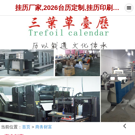
挂历厂家,2026台历定制,挂历印刷 - 温州三叶草台历挂历印刷厂
󰊒
当前位置：
首页
>
商务财富