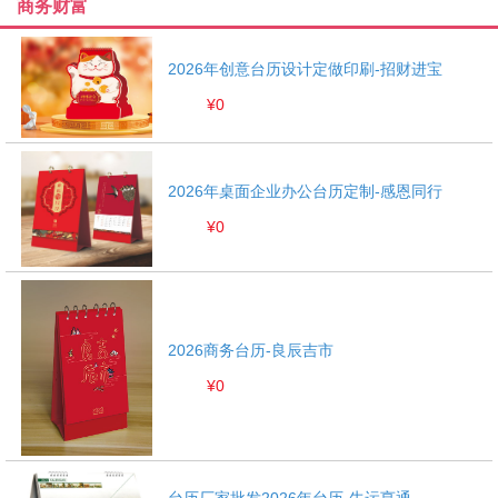
商务财富
2026年创意台历设计定做印刷-招财进宝
¥0
2026年桌面企业办公台历定制-感恩同行
¥0
2026商务台历-良辰吉市
¥0
台历厂家批发2026年台历-牛运亨通