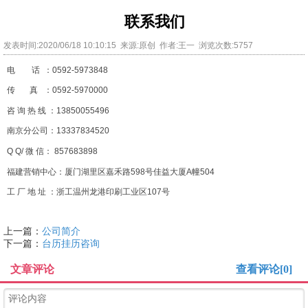
联系我们
发表时间:2020/06/18 10:10:15 来源:原创 作者:王一 浏览次数:5757
电 话 ：0592-5973848
传 真 ：0592-5970000
咨 询 热 线 ：13850055496
南京分公司：13337834520
Q Q/ 微 信： 857683898
福建营销中心：厦门湖里区嘉禾路598号佳益大厦A幢504
工 厂 地 址 ：浙工温州龙港印刷工业区107号
上一篇：
公司简介
下一篇：
台历挂历咨询
文章评论
查看评论[0]