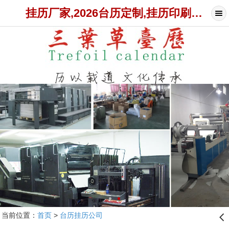
挂历厂家,2026台历定制,挂历印刷 - 温州三叶草台历挂历印刷厂
当前位置：
首页
>
台历挂历公司
󰊒